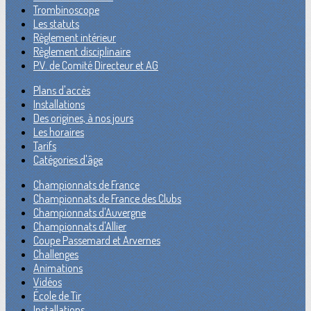
Trombinoscope
Les statuts
Règlement intérieur
Règlement disciplinaire
P.V. de Comité Directeur et AG
Plans d'accès
Installations
Des origines, à nos jours
Les horaires
Tarifs
Catégories d'âge
Championnats de France
Championnats de France des Clubs
Championnats d'Auvergne
Championnats d'Allier
Coupe Passemard et Arvernes
Challenges
Animations
Vidéos
École de Tir
Installations