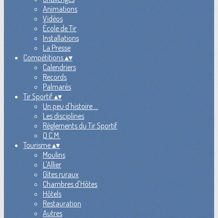
Animations
Vidéos
École de Tir
Installations
La Presse
Compétitions
▴
▾
Calendriers
Records
Palmarès
Tir Sportif
▴
▾
Un peu d'histoire ...
Les disciplines
Règlements du Tir Sportif
Q.C.M.
Tourisme
▴
▾
Moulins
L'Allier
Gîtes ruraux
Chambres d'Hôtes
Hôtels
Restauration
Autres