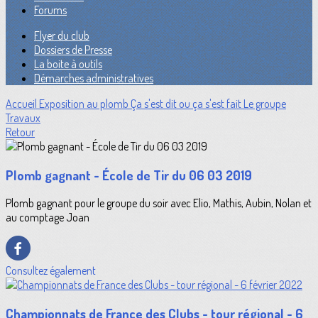
Forums
Flyer du club
Dossiers de Presse
La boite à outils
Démarches administratives
Accueil
Exposition au plomb
Ça s'est dit ou ça s'est fait
Le groupe
Travaux
Retour
Plomb gagnant - École de Tir du 06 03 2019
Plomb gagnant pour le groupe du soir avec Elio, Mathis, Aubin, Nolan et
au comptage Joan
Consultez également
Championnats de France des Clubs - tour régional - 6