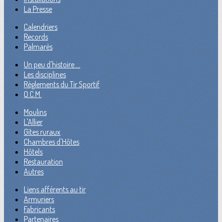
La Presse
Calendriers
Records
Palmarès
Un peu d'histoire ...
Les disciplines
Règlements du Tir Sportif
Q.C.M.
Moulins
L'Allier
Gîtes ruraux
Chambres d'Hôtes
Hôtels
Restauration
Autres
Liens afférents au tir
Armuriers
Fabricants
Partenaires