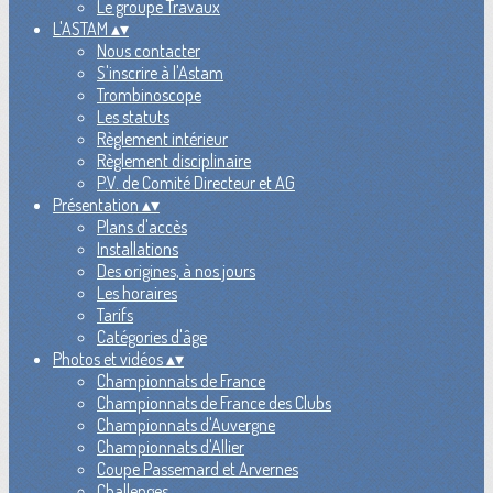
Le groupe Travaux
L'ASTAM
▴
▾
Nous contacter
S'inscrire à l'Astam
Trombinoscope
Les statuts
Règlement intérieur
Règlement disciplinaire
P.V. de Comité Directeur et AG
Présentation
▴
▾
Plans d'accès
Installations
Des origines, à nos jours
Les horaires
Tarifs
Catégories d'âge
Photos et vidéos
▴
▾
Championnats de France
Championnats de France des Clubs
Championnats d'Auvergne
Championnats d'Allier
Coupe Passemard et Arvernes
Challenges