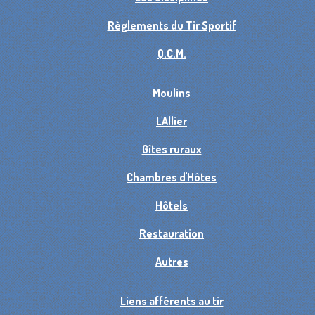
Règlements du Tir Sportif
Q.C.M.
Moulins
L'Allier
Gîtes ruraux
Chambres d'Hôtes
Hôtels
Restauration
Autres
Liens afférents au tir