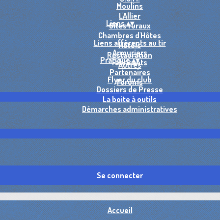
Moulins
L'Allier
Liens
▴
▾
Gîtes ruraux
Chambres d'Hôtes
Liens afférents au tir
Hôtels
Armuriers
Restauration
Pratique
▴
▾
Fabricants
Autres
Partenaires
Flyer du club
Forums
Dossiers de Presse
La boite à outils
Démarches administratives
Se connecter
Accueil