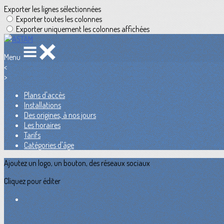
Exporter les lignes sélectionnées
Exporter toutes les colonnes
Exporter uniquement les colonnes affichées
Menu
<
>
Plans d'accès
Installations
Des origines, à nos jours
Les horaires
Tarifs
Catégories d'âge
Ajoutez un logo, un bouton, des réseaux sociaux
Cliquez pour éditer