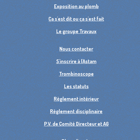
Exposition au plomb
Ça s'est dit ou ça s'est fait
Le groupe Travaux
Nous contacter
S'inscrire à l'Astam
Trombinoscope
Les statuts
Règlement intérieur
Règlement disciplinaire
P.V. de Comité Directeur et AG