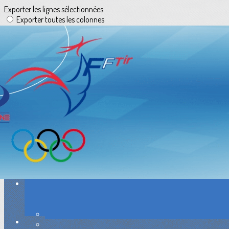
Exporter les lignes sélectionnées
Exporter toutes les colonnes
Exporter uniquement les colonnes affichées
Menu
<
>
Accueil
Exposition au plomb
Ça s'est dit ou ça s'est fait
Le groupe Travaux
Ajoutez un logo, un bouton, des réseaux sociaux
Cliquez pour éditer