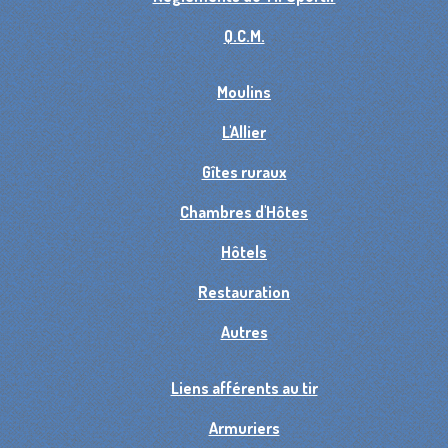
Q.C.M.
Moulins
L'Allier
Gîtes ruraux
Chambres d'Hôtes
Hôtels
Restauration
Autres
Liens afférents au tir
Armuriers