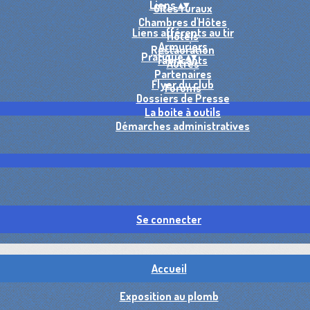
Liens
▴
▾
Gîtes ruraux
Chambres d'Hôtes
Liens afférents au tir
Hôtels
Armuriers
Restauration
Pratique
▴
▾
Fabricants
Autres
Partenaires
Flyer du club
Forums
Dossiers de Presse
La boite à outils
Démarches administratives
Se connecter
Accueil
Exposition au plomb