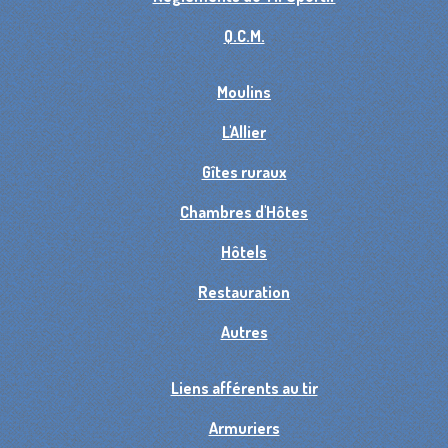
Q.C.M.
Moulins
L'Allier
Gîtes ruraux
Chambres d'Hôtes
Hôtels
Restauration
Autres
Liens afférents au tir
Armuriers