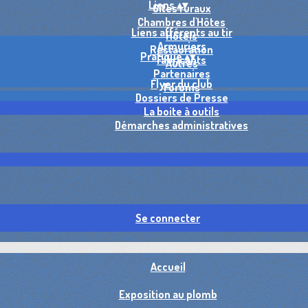
Liens
▴
▾
Gîtes ruraux
Chambres d'Hôtes
Liens afférents au tir
Hôtels
Armuriers
Restauration
Pratique
▴
▾
Fabricants
Autres
Partenaires
Flyer du club
Forums
Dossiers de Presse
La boite à outils
Démarches administratives
Se connecter
Accueil
Exposition au plomb