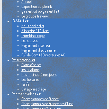
Accueil
Exposition au plomb
Ça s'est dit ou ça s'est fait
Le groupe Travaux
L'ASTAM
▴
▾
Nous contacter
S'inscrire à l'Astam
Trombinoscope
Les statuts
Règlement intérieur
Règlement disciplinaire
P.V. de Comité Directeur et AG
Présentation
▴
▾
Plans d'accès
Installations
Des origines, à nos jours
Les horaires
Tarifs
Catégories d'âge
Photos et vidéos
▴
▾
Championnats de France
Championnats de France des Clubs
Championnats d'Auvergne