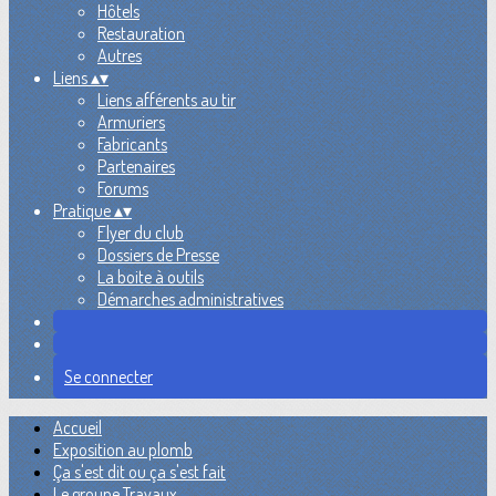
Hôtels
Restauration
Autres
Liens
▴
▾
Liens afférents au tir
Armuriers
Fabricants
Partenaires
Forums
Pratique
▴
▾
Flyer du club
Dossiers de Presse
La boite à outils
Démarches administratives
Se connecter
Accueil
Exposition au plomb
Ça s'est dit ou ça s'est fait
Le groupe Travaux