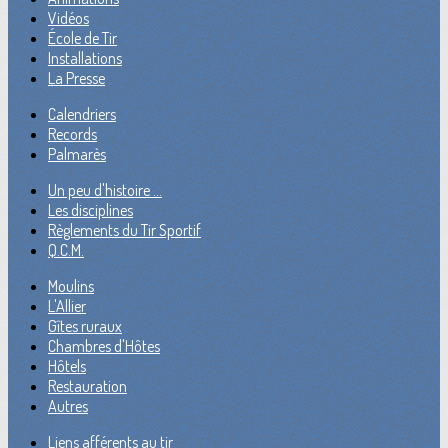
Vidéos
École de Tir
Installations
La Presse
Calendriers
Records
Palmarès
Un peu d'histoire ...
Les disciplines
Règlements du Tir Sportif
Q.C.M.
Moulins
L'Allier
Gîtes ruraux
Chambres d'Hôtes
Hôtels
Restauration
Autres
Liens afférents au tir