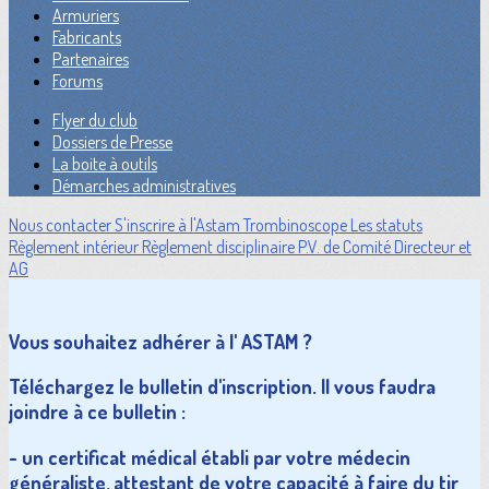
Armuriers
Fabricants
Partenaires
Forums
Flyer du club
Dossiers de Presse
La boite à outils
Démarches administratives
Nous contacter
S'inscrire à l'Astam
Trombinoscope
Les statuts
Règlement intérieur
Règlement disciplinaire
P.V. de Comité Directeur et
AG
Vous souhaitez adhérer à l' ASTAM ?
Téléchargez le bulletin d'inscription. Il vous faudra
joindre à ce bulletin :
- un certificat médical établi par votre médecin
généraliste, attestant de votre capacité à faire du tir