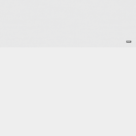
Copyright ASTAM - 2026
Je m'abonne à la newsletter
OK
Plan du site
Licences
Mentions légales
CGUV
Paramétrer vos cookies
Se connecter