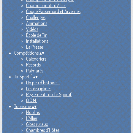
Championnats d'Allier
Coupe Passemard et Arvernes
Challenges
Animations
Vidéos
École de Tir
Installations
La Presse
Compétitions
▴
▾
Calendriers
Records
Palmarès
Tir Sportif
▴
▾
Un peu d'histoire ...
Les disciplines
Règlements du Tir Sportif
Q.C.M.
Tourisme
▴
▾
Moulins
L'Allier
Gîtes ruraux
Chambres d'Hôtes