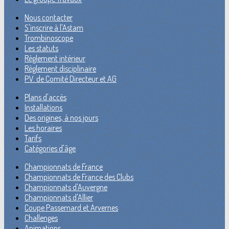
Nous contacter
S'inscrire à l'Astam
Trombinoscope
Les statuts
Règlement intérieur
Règlement disciplinaire
P.V. de Comité Directeur et AG
Plans d'accès
Installations
Des origines, à nos jours
Les horaires
Tarifs
Catégories d'âge
Championnats de France
Championnats de France des Clubs
Championnats d'Auvergne
Championnats d'Allier
Coupe Passemard et Arvernes
Challenges
Animations