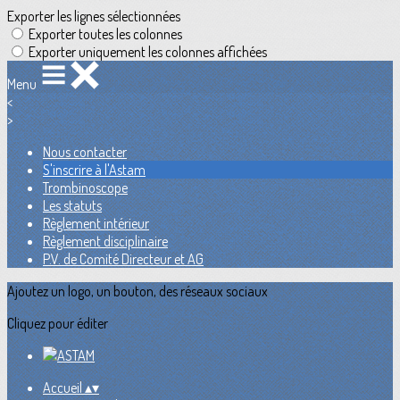
Exporter les lignes sélectionnées
Exporter toutes les colonnes
Exporter uniquement les colonnes affichées
Menu
<
>
Nous contacter
S'inscrire à l'Astam
Trombinoscope
Les statuts
Règlement intérieur
Règlement disciplinaire
P.V. de Comité Directeur et AG
Ajoutez un logo, un bouton, des réseaux sociaux
Cliquez pour éditer
Accueil
▴
▾