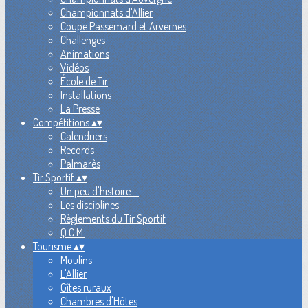
Championnats d'Allier
Coupe Passemard et Arvernes
Challenges
Animations
Vidéos
École de Tir
Installations
La Presse
Compétitions
▴
▾
Calendriers
Records
Palmarès
Tir Sportif
▴
▾
Un peu d'histoire ...
Les disciplines
Règlements du Tir Sportif
Q.C.M.
Tourisme
▴
▾
Moulins
L'Allier
Gîtes ruraux
Chambres d'Hôtes