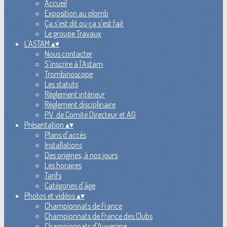
Accueil
Exposition au plomb
Ça s'est dit ou ça s'est fait
Le groupe Travaux
L'ASTAM
▴
▾
Nous contacter
S'inscrire à l'Astam
Trombinoscope
Les statuts
Règlement intérieur
Règlement disciplinaire
P.V. de Comité Directeur et AG
Présentation
▴
▾
Plans d'accès
Installations
Des origines, à nos jours
Les horaires
Tarifs
Catégories d'âge
Photos et vidéos
▴
▾
Championnats de France
Championnats de France des Clubs
Championnats d'Auvergne