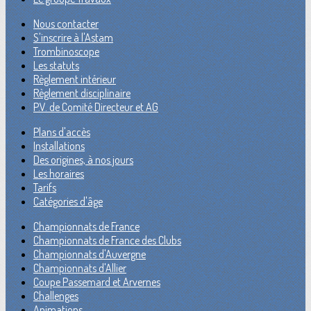
Nous contacter
S'inscrire à l'Astam
Trombinoscope
Les statuts
Règlement intérieur
Règlement disciplinaire
P.V. de Comité Directeur et AG
Plans d'accès
Installations
Des origines, à nos jours
Les horaires
Tarifs
Catégories d'âge
Championnats de France
Championnats de France des Clubs
Championnats d'Auvergne
Championnats d'Allier
Coupe Passemard et Arvernes
Challenges
Animations