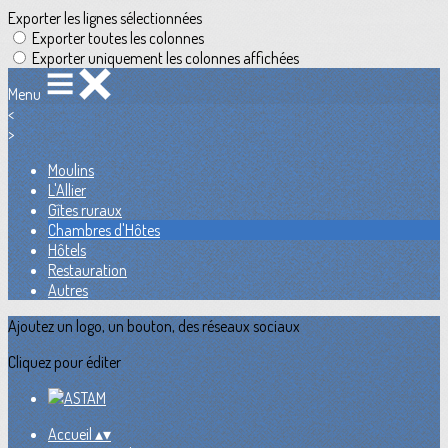
Exporter les lignes sélectionnées
Exporter toutes les colonnes
Exporter uniquement les colonnes affichées
Menu
<
>
Moulins
L'Allier
Gîtes ruraux
Chambres d'Hôtes
Hôtels
Restauration
Autres
Ajoutez un logo, un bouton, des réseaux sociaux
Cliquez pour éditer
Accueil
▴
▾