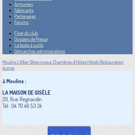
Armuriers
Fabricants
Partenaires
Forums
Flyer du club
Dossiers de Presse
La boite à outils
Démarches administratives
Moulins
L'Allier
Gîtes ruraux
Chambres d'Hôtes
Hôtels
Restauration
Autres
à Moulins :
LA MAISON DE GISÈLE
20, Rue Regnaudin
Tél : 04 70 46 53 24