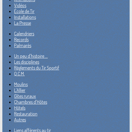
Vidéos
École de Tir
Installations
La Presse
Calendriers
Records
Palmarès
Un peu d'histoire ...
Les disciplines
Règlements du Tir Sportif
Q.C.M.
Moulins
L'Allier
Gîtes ruraux
Chambres d'Hôtes
Hôtels
Restauration
Autres
Liens afférents au tir