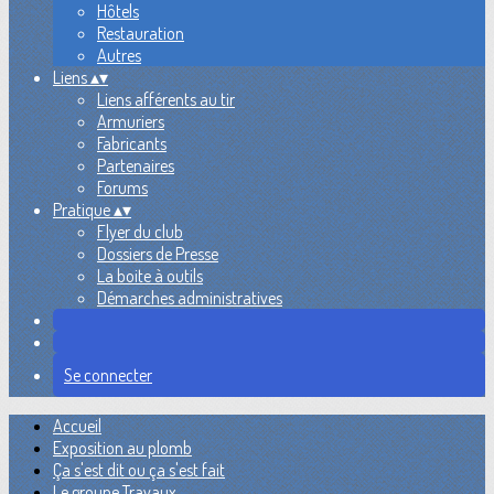
Hôtels
Restauration
Autres
Liens
▴
▾
Liens afférents au tir
Armuriers
Fabricants
Partenaires
Forums
Pratique
▴
▾
Flyer du club
Dossiers de Presse
La boite à outils
Démarches administratives
Se connecter
Accueil
Exposition au plomb
Ça s'est dit ou ça s'est fait
Le groupe Travaux