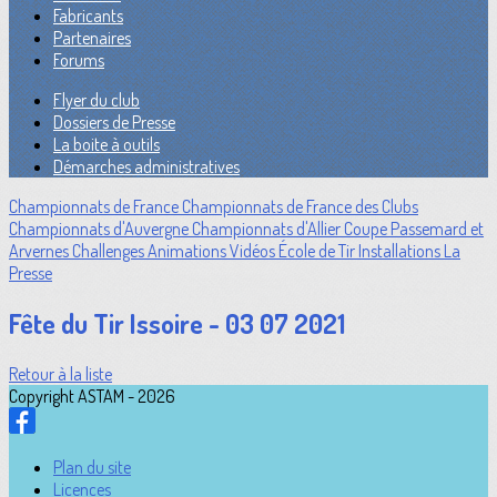
Fabricants
Partenaires
Forums
Flyer du club
Dossiers de Presse
La boite à outils
Démarches administratives
Championnats de France
Championnats de France des Clubs
Championnats d'Auvergne
Championnats d'Allier
Coupe Passemard et
Arvernes
Challenges
Animations
Vidéos
École de Tir
Installations
La
Presse
Fête du Tir Issoire - 03 07 2021
Retour à la liste
Copyright ASTAM - 2026
Plan du site
Licences