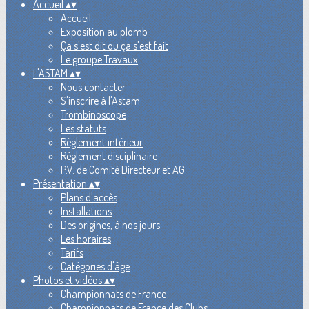
Accueil
▴
▾
Accueil
Exposition au plomb
Ça s'est dit ou ça s'est fait
Le groupe Travaux
L'ASTAM
▴
▾
Nous contacter
S'inscrire à l'Astam
Trombinoscope
Les statuts
Règlement intérieur
Règlement disciplinaire
P.V. de Comité Directeur et AG
Présentation
▴
▾
Plans d'accès
Installations
Des origines, à nos jours
Les horaires
Tarifs
Catégories d'âge
Photos et vidéos
▴
▾
Championnats de France
Championnats de France des Clubs