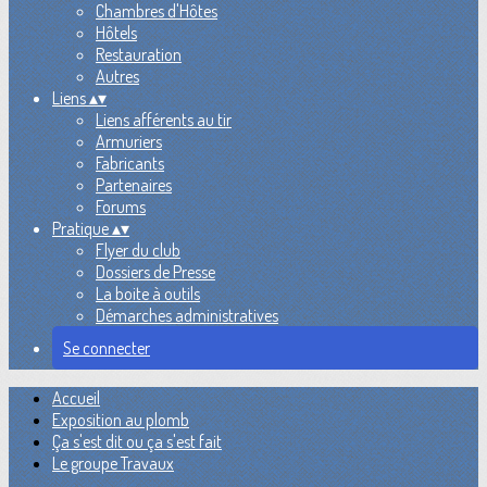
Chambres d'Hôtes
Hôtels
Restauration
Autres
Liens
▴
▾
Liens afférents au tir
Armuriers
Fabricants
Partenaires
Forums
Pratique
▴
▾
Flyer du club
Dossiers de Presse
La boite à outils
Démarches administratives
Se connecter
Accueil
Exposition au plomb
Ça s'est dit ou ça s'est fait
Le groupe Travaux