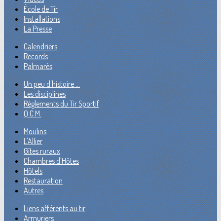
École de Tir
Installations
La Presse
Calendriers
Records
Palmarès
Un peu d'histoire ...
Les disciplines
Règlements du Tir Sportif
Q.C.M.
Moulins
L'Allier
Gîtes ruraux
Chambres d'Hôtes
Hôtels
Restauration
Autres
Liens afférents au tir
Armuriers