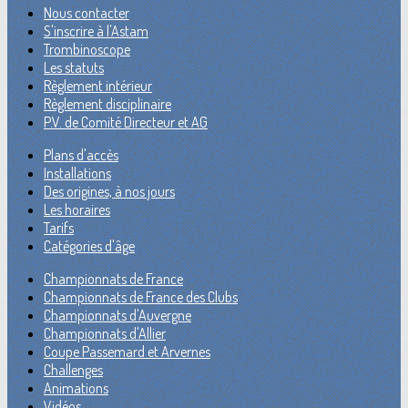
Nous contacter
S'inscrire à l'Astam
Trombinoscope
Les statuts
Règlement intérieur
Règlement disciplinaire
P.V. de Comité Directeur et AG
Plans d'accès
Installations
Des origines, à nos jours
Les horaires
Tarifs
Catégories d'âge
Championnats de France
Championnats de France des Clubs
Championnats d'Auvergne
Championnats d'Allier
Coupe Passemard et Arvernes
Challenges
Animations
Vidéos