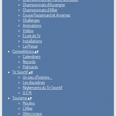
Championnats d'Auvergne
Championnats d'Allier
Coupe Passemard et Arvernes
Challenges
Animations
Vidéos
École de Tir
Installations
La Presse
Compétitions
▴
▾
Calendriers
Records
Palmarès
Tir Sportif
▴
▾
Un peu d'histoire ...
Les disciplines
Règlements du Tir Sportif
Q.C.M.
Tourisme
▴
▾
Moulins
L'Allier
Gîtes ruraux