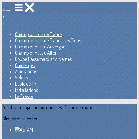
Menu
<
>
Championnats de France
Championnats de France des Clubs
Championnats d'Auvergne
Championnats d'Allier
Coupe Passemard et Arvernes
Challenges
Animations
Vidéos
École de Tir
Installations
La Presse
Ajoutez un logo, un bouton, des réseaux sociaux
Cliquez pour éditer